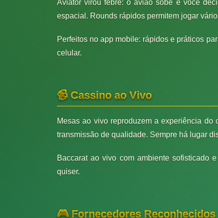
Aviator virou febre: o avião sobe e você de
espacial. Rounds rápidos permitem jogar vário
Perfeitos no app mobile: rápidos e práticos par
celular.
📹 Cassino ao Vivo
Mesas ao vivo reproduzem a experiência do ca
transmissão de qualidade. Sempre há lugar di
Baccarat ao vivo com ambiente sofisticado e
quiser.
🎮 Fornecedores Reconhecidos