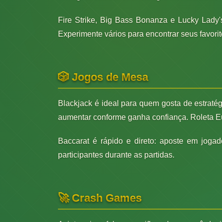
Fire Strike, Big Bass Bonanza e Lucky Lady'
Experimente vários para encontrar seus favor
🎲 Jogos de Mesa
Blackjack é ideal para quem gosta de estrat
aumentar conforme ganha confiança. Roleta Eu
Baccarat é rápido e direto: aposte em joga
participantes durante as partidas.
🚀 Crash Games