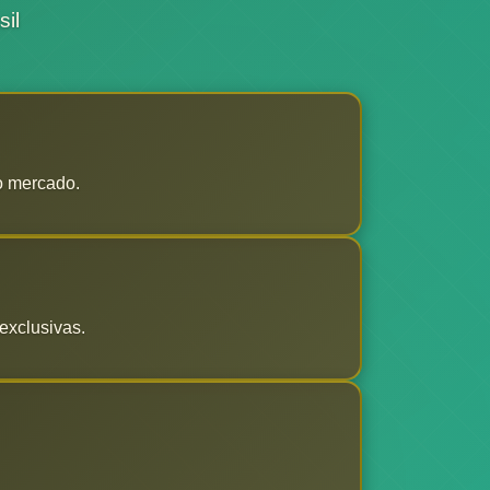
il
o mercado.
xclusivas.