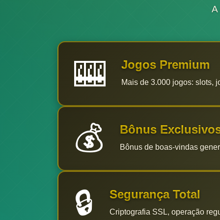
A
🎰
Jogos Premium
Mais de 3.000 jogos: slots
💰
Bônus Exclusivo
Bônus de boas-vindas gene
🔒
Segurança Total
Criptografia SSL, operação reg