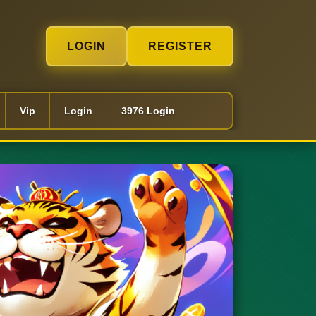
LOGIN
REGISTER
Vip
Login
3976 Login