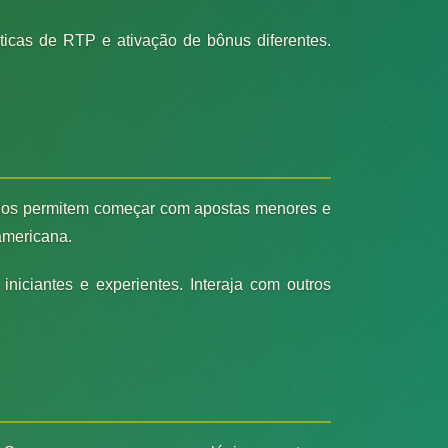
ticas de RTP e ativação de bônus diferentes.
iados permitem começar com apostas menores e
americana.
iciantes e experientes. Interaja com outros