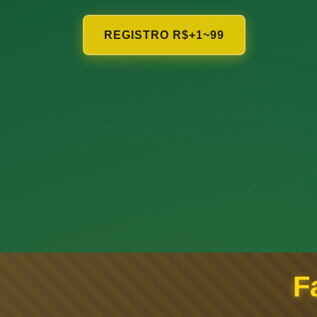
REGISTRO R$+1~99
F