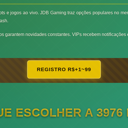
ots e jogos ao vivo. JDB Gaming traz opções populares no merca
ash.
iros garantem novidades constantes. VIPs recebem notificações
REGISTRO R$+1~99
E ESCOLHER A 3976