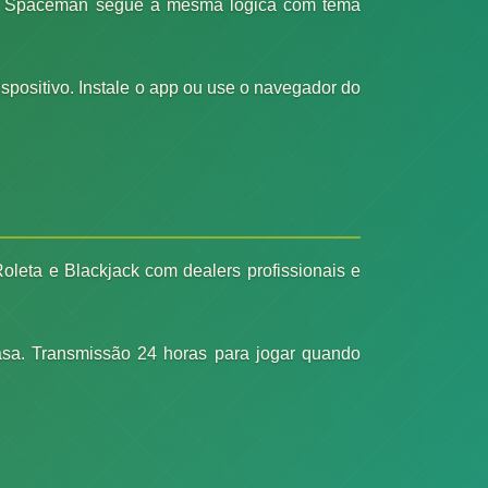
orte. Spaceman segue a mesma lógica com tema
dispositivo. Instale o app ou use o navegador do
oleta e Blackjack com dealers profissionais e
casa. Transmissão 24 horas para jogar quando