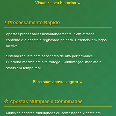
Visualize seu histórico →
⚡ Processamento Rápido
Apostas processadas instantaneamente. Sem atrasos:
confirme e a aposta é registrada na hora. Essencial em jogos
ao vivo.
Sistema robusto com servidores de alta performance.
Funciona mesmo em alto tráfego. Confirmação imediata e
status em tempo real.
Faça suas apostas agora →
🎯 Apostas Múltiplas e Combinadas
Múltiplas apostas simultâneas ou combinadas. Aposte em