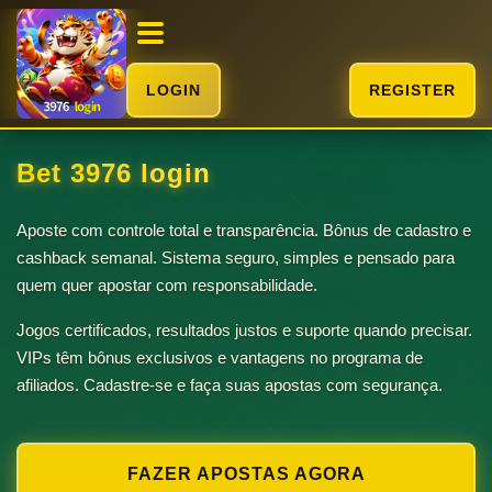
LOGIN
REGISTER
Bet
3976 login
Aposte com controle total e transparência. Bônus de cadastro e
cashback semanal. Sistema seguro, simples e pensado para
quem quer apostar com responsabilidade.
Jogos certificados, resultados justos e suporte quando precisar.
VIPs têm bônus exclusivos e vantagens no programa de
afiliados. Cadastre-se e faça suas apostas com segurança.
FAZER APOSTAS AGORA