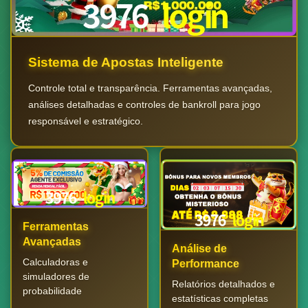
Sistema de Apostas Inteligente
Controle total e transparência. Ferramentas avançadas,
análises detalhadas e controles de bankroll para jogo
responsável e estratégico.
Ferramentas
Avançadas
Análise de
Calculadoras e
Performance
simuladores de
Relatórios detalhados e
probabilidade
estatísticas completas