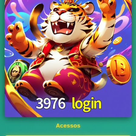
Acessos