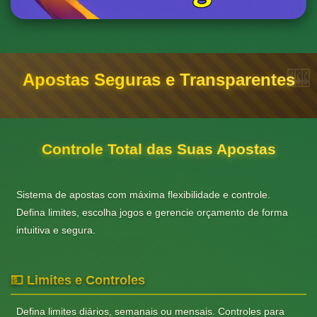
Apostas Seguras e Transparentes
Controle Total das Suas Apostas
Sistema de apostas com máxima flexibilidade e controle.
Defina limites, escolha jogos e gerencie orçamento de forma
intuitiva e segura.
💵 Limites e Controles
Defina limites diários, semanais ou mensais. Controles para