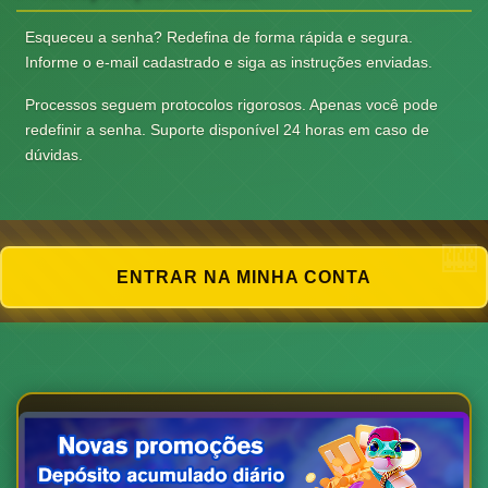
Esqueceu a senha? Redefina de forma rápida e segura.
Informe o e-mail cadastrado e siga as instruções enviadas.
Processos seguem protocolos rigorosos. Apenas você pode
redefinir a senha. Suporte disponível 24 horas em caso de
dúvidas.
ENTRAR NA MINHA CONTA