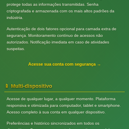
protege todas as informações transmitidas. Senha
criptografada e armazenada com os mais altos padrões da
indústria.
Autenticação de dois fatores opcional para camada extra de
segurança. Monitoramento contínuo de acessos não
autorizados. Notificação imediata em caso de atividades
suspeitas.
Acesse sua conta com segurança →
📱 Multi-dispositivo
Acesse de qualquer lugar, a qualquer momento. Plataforma
responsiva e otimizada para computador, tablet e smartphone.
Acesso completo à sua conta em qualquer dispositivo.
Preferências e histórico sincronizados em todos os