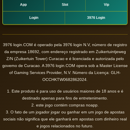
App
Slot
Vip
Login
3976 Login
3976 login.COM é operado pela 3976 login N.V, número de registro
da empresa 18692, com endereço registrado em Zuikertuintjeweg
Z/N (Zuikertuin Tower) Curacao e é licenciada e autorizada pelo
govemo de Curacao. A 3976 login.COM opera sob a Master License
of Gaming Services Provider, N.V. Número da Licença: GLH-
OCCHKTW0682862024.
1. Este produto é para uso de usuários maiores de 18 anos e é
destinado apenas para fins de entretenimento.
2. este jogo contém compras noapp.
3. O fato de um jogador jogar ou ganhar em um jogo de apostas
sociais não significa que ele ganhará em apostas com dinheiro real
e jogos relacionados no futuro.