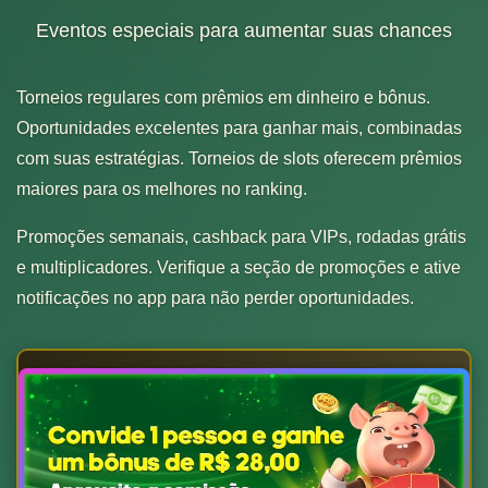
Eventos especiais para aumentar suas chances
Torneios regulares com prêmios em dinheiro e bônus.
Oportunidades excelentes para ganhar mais, combinadas
com suas estratégias. Torneios de slots oferecem prêmios
maiores para os melhores no ranking.
Promoções semanais, cashback para VIPs, rodadas grátis
e multiplicadores. Verifique a seção de promoções e ative
notificações no app para não perder oportunidades.