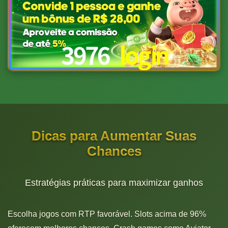
Dicas para Aumentar Suas
Chances
Estratégias práticas para maximizar ganhos
Escolha jogos com RTP favorável. Slots acima de 96%